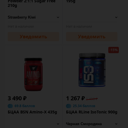
Powder 2:1:1 Sugar Free
195g
210g
Нет в наличии
Нет в наличии
Уведомить
Уведомить
-15%
3 490 ₽
1 267 ₽
1 490 ₽
69.8 баллов
25.34 баллов
БЦАА BSN Amino-X 435g
БЦАА RLine IsoTonic 900g