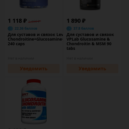
1 118 ₽
1 890 ₽
1 490 ₽
22.36 баллов
37.8 баллов
Для суставов и связок LevelUp
Для суставов и связок
Chondroitine+Glucosamine+MSM
VPLab Glucosamine &
240 caps
Chondroitin & MSM 90
tabs
Нет в наличии
Нет в наличии
Уведомить
Уведомить