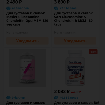
2 490 ₽
3 890 ₽
49.8 баллов
77.8 баллов
Для суставов и связок
Для суставов и связок
Maxler Glucosamine-
SAN Glucosamine &
Chondoitin-Opti MSM 120
Chondroitin & MSM 180
veg caps
tabs
Нет в наличии
Нет в наличии
Уведомить
Уведомить
-15%
2 032 ₽
2 390 ₽
0 баллов
40.64 баллов
Для суставов и связок
Для суставов и связок BeFirst