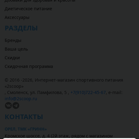
Диетическое питание
Аксессуары
РАЗДЕЛЫ
Бренды
Ваша цель
Скидки
Скидочная программа
© 2016 -2026,
Интернет-магазин спортивного питания
«
2scoop
»
,
Смоленск
,
ул. Памфилова, 5
,
+7(910)722-45-67
,
e-mail:
info@2scoop.ru
КОНТАКТЫ
ОРЕЛ, ТМК «ГРИНН»
Кромское шоссе, д. 4 (2й этаж, рядом с магазином