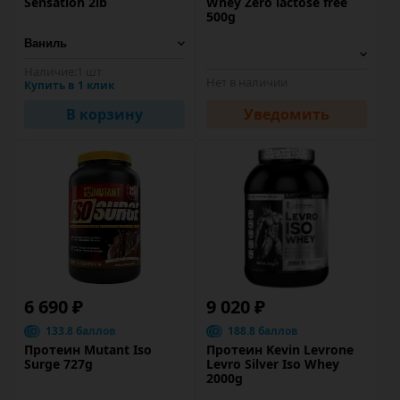
Sensation 2lb
Whey Zero lactose free
500g
Наличие:
1 шт
Нет в наличии
Купить в 1 клик
В корзину
Уведомить
6 690 ₽
9 020 ₽
133.8 баллов
188.8 баллов
Протеин Mutant Iso
Протеин Kevin Levrone
Surge 727g
Levro Silver Iso Whey
2000g