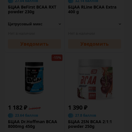
27.04 баллов
32.14 баллов
БЦАА BeFirst BCAA RXT
БЦАА RLine BCAA Extra
powder 230g
400 g
Нет в наличии
Нет в наличии
Уведомить
Уведомить
-15%
1 182 ₽
1 390 ₽
1 390 ₽
23.64 баллов
27.8 баллов
БЦАА Dr.Hoffman BCAA
БЦАА 2SN BCAA 2:1:1
8000mg 450g
powder 250g