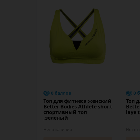
0 баллов
0 
Топ для фитнеса женский
Топ 
Better Bodies Athlete shor,t
Bette
спортивный топ
laye 
,зеленый
Нет в наличии
Нет в 