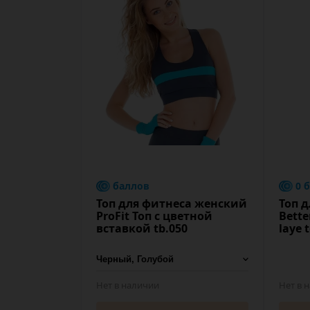
баллов
0 
Топ для фитнеса женский
Топ 
ProFit Топ с цветной
Bette
вставкой tb.050
laye 
Нет в наличии
Нет в 