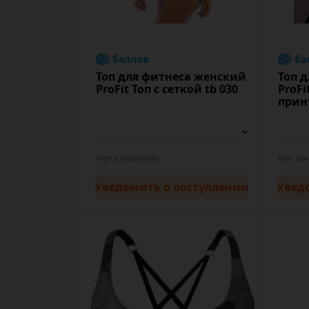
баллов
ба
Топ для фитнеса женский
Топ 
ProFit Топ с сеткой tb 030
ProFi
прин
Нет в наличии
Нет в 
Уведомить
о поступлении
Увед