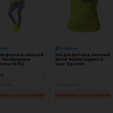
ллов
0 баллов
для фитнеса женский
Топ для фитнеса женский
t Топ-борцовка
Better Bodies Support 2-
гоны tb 012
layer Top Lime
наличии
Нет в наличии
омить
о поступлении
Уведомить
о поступлении