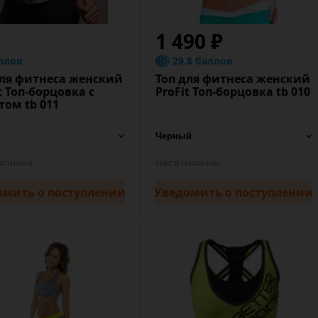
1 490 ₽
ллов
29.8 баллов
для фитнеса женский
Топ для фитнеса женский
t Топ-борцовка с
ProFit Топ-борцовка tb 010
том tb 011
наличии
Нет в наличии
омить
о поступлении
Уведомить
о поступлении