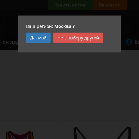
Купить оптом
Вакансии
Ваш регион:
Москва
?
Да, мой
Нет, выберу другой
К
СКИДКИ
АКЦИИ