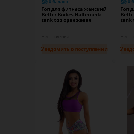
0 баллов
0 
Топ для фитнеса женский
Топ 
Better Bodies Halterneck
Bette
tank top оранжевая
tank 
Нет в наличии
Нет в 
Уведомить
о поступлении
Увед