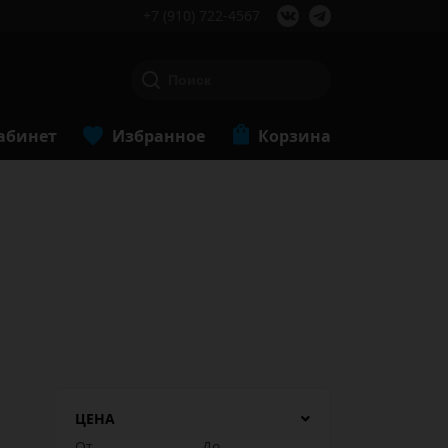
+7 (910) 722-4567
абинет
Избранное
Корзина
ЦЕНА
От
До