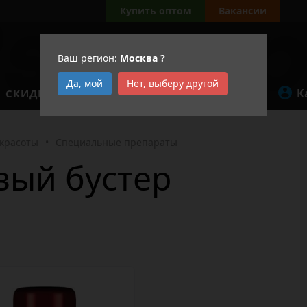
Купить оптом
Вакансии
Ваш регион:
Москва
?
Да, мой
Нет, выберу другой
К
СКИДКИ
АКЦИИ
 красоты
•
Специальные препараты
вый бустер