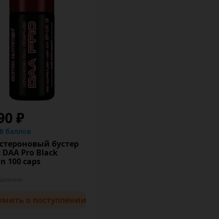
90 ₽
.8 баллов
остероновый бустер
c DAA Pro Black
on 100 caps
наличии
омить
о поступлении