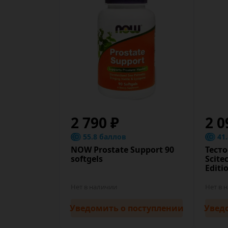
2 790 ₽
2 0
55.8 баллов
41
NOW Prostate Support 90
Тест
softgels
Scite
Editi
Нет в наличии
Нет в 
Уведомить
о поступлении
Увед