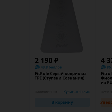
2 190 ₽
4 3
43.8 баллов
86
FitRule Серый коврик из
Fitru
TPE (Ступени Сознания)
Фиол
из PU
Наличие:
1 шт
Купить в 1 клик
Нет в 
В корзину
Увед