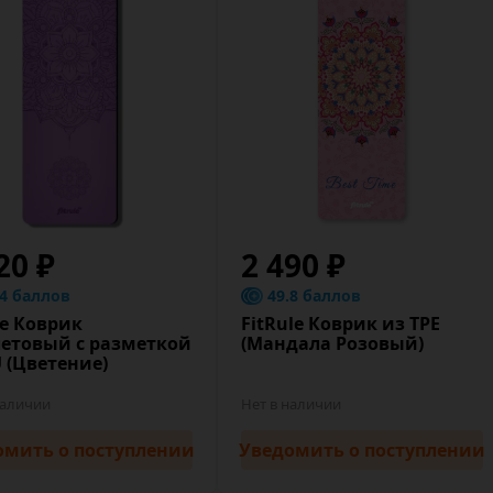
20 ₽
2 490 ₽
.4 баллов
49.8 баллов
le Коврик
FitRule Коврик из TPE
етовый с разметкой
(Мандала Розовый)
 (Цветение)
наличии
Нет в наличии
омить
о поступлении
Уведомить
о поступлении