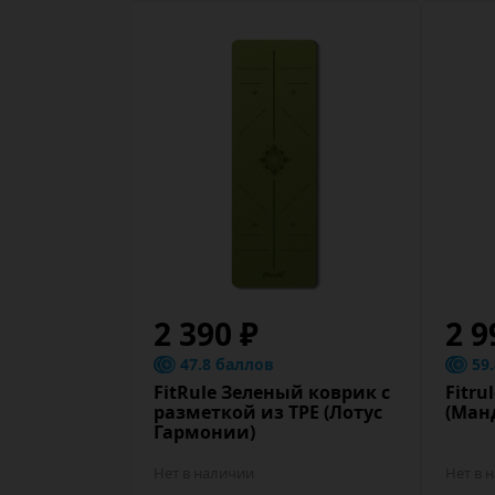
2 390 ₽
2 9
47.8 баллов
59
FitRule Зеленый коврик c
Fitru
разметкой из TPE (Лотус
(Ман
Гармонии)
Нет в наличии
Нет в 