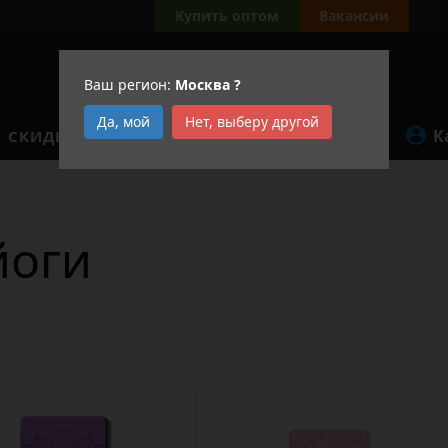
Купить оптом
Вакансии
Ваш регион:
Москва
?
Да, мой
Нет, выберу другой
К
СКИДКИ
АКЦИИ
йоги