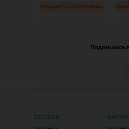
Уведомить
о поступлении
Увед
Подпишись н
П
2SCOOP
КАТЕГ
О компании
Спортивно