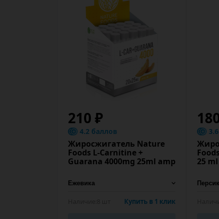
210 ₽
180
4.2 баллов
3.
Жиросжигатель Nature
Жиро
Foods L-Carnitine +
Foods
Guarana 4000mg 25ml amp
25 m
Наличие:
8 шт
Купить в 1 клик
Наличи