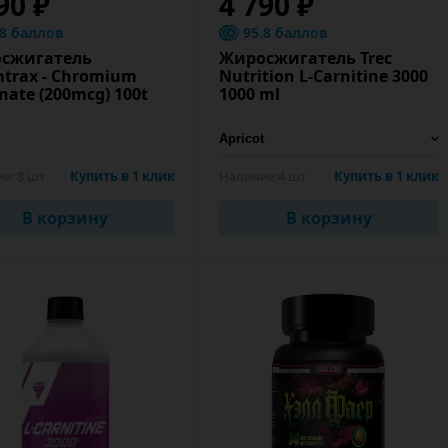
90 ₽
4 790 ₽
.8 баллов
95.8 баллов
сжигатель
Жиросжигатель Trec
trax - Chromium
Nutrition L-Carnitine 3000
inate (200mcg) 100t
1000 ml
ие:
8 шт
Купить в 1 клик
Наличие:
4 шт
Купить в 1 клик
В корзину
В корзину