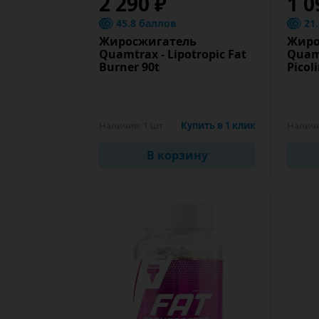
2 290 ₽
1 0
45.8 баллов
21
Жиросжигатель
Жиро
Quamtrax - Lipotropic Fat
Quam
Burner 90t
Picol
Наличие:
1 шт
Купить в 1 клик
Налич
В корзину