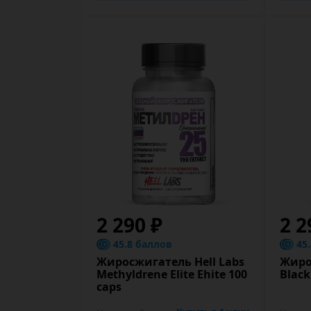
2 290 ₽
2 2
45.8 баллов
45
Жиросжигатель Hell Labs
Жиро
Methyldrene Elite Ehite 100
Black
caps