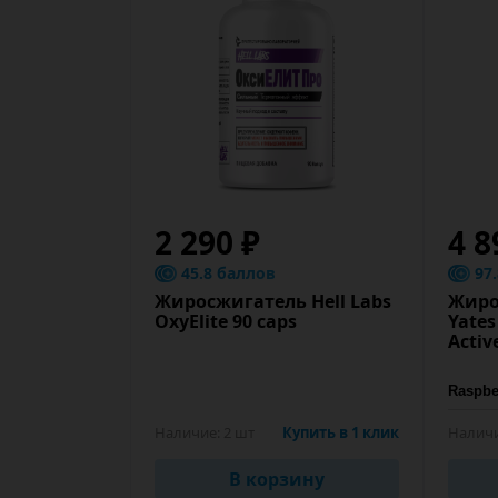
2 290 ₽
4 8
45.8 баллов
97
Жиросжигатель Hell Labs
Жиро
OxyElite 90 caps
Yates
Acti
Наличие:
2 шт
Купить в 1 клик
Наличи
В корзину