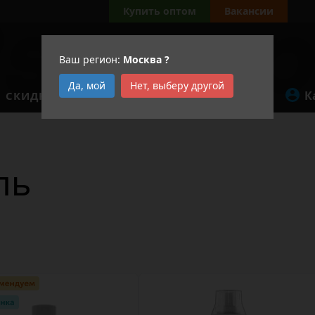
Купить оптом
Вакансии
Ваш регион:
Москва
?
Да, мой
Нет, выберу другой
К
СКИДКИ
АКЦИИ
ль