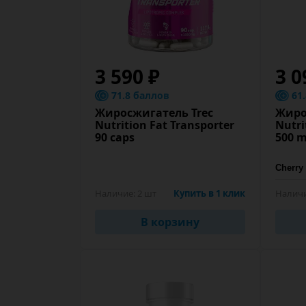
3 590 ₽
3 0
71.8 баллов
61
Жиросжигатель Trec
Жиро
Nutrition Fat Transporter
Nutri
90 caps
500 m
Наличие:
2 шт
Купить в 1 клик
Наличи
В корзину