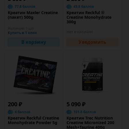
77.8 баллов
45.8 баллов
Креатин Maxler Creatine
Креатин Reckful ®
(пакет) 500g
Creatine Monohydrate
300g
Наличие:
1 шт
Нет в наличии
Купить в 1 клик
В корзину
Уведомить
200 ₽
5 090 ₽
4 баллов
101.8 баллов
Креатин Reckful Creatine
Креатин Trec Nutrition
Monohydrate Powder 5g
Creatine Micronized 200
Mesh+Taurine 400g