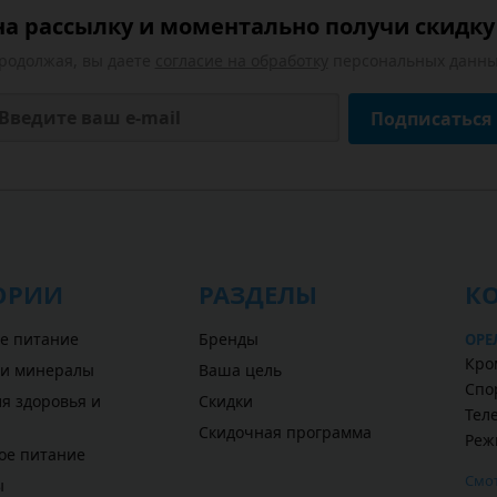
а рассылку и моментально получи скидку 
родолжая, вы даете
согласие на обработку
персональных данны
Подписаться
ОРИИ
РАЗДЕЛЫ
К
е питание
Бренды
ОРЕ
Кром
 и минералы
Ваша цель
Спо
я здоровья и
Скидки
Теле
Скидочная программа
Реж
ое питание
Смот
ы