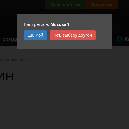
Купить оптом
Вакансии
Ваш регион:
Москва
?
Да, мой
Нет, выберу другой
К
СКИДКИ
АКЦИИ
Аминокислоты
ин