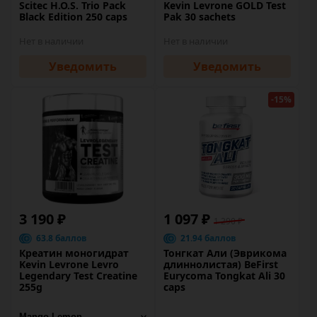
Scitec H.O.S. Trio Pack
Kevin Levrone GOLD Test
Black Edition 250 caps
Pak 30 sachets
Нет в наличии
Нет в наличии
Уведомить
Уведомить
-15%
3 190 ₽
1 097 ₽
1 290 ₽
63.8 баллов
21.94 баллов
Креатин моногидрат
Тонгкат Али (Эврикома
Kevin Levrone Levro
длиннолистая) BeFirst
Legendary Test Creatine
Eurycoma Tongkat Ali 30
255g
caps