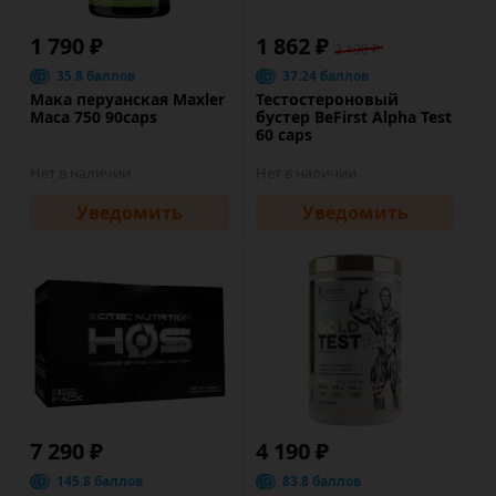
1 790 ₽
1 862 ₽
2 190 ₽
35.8 баллов
37.24 баллов
Мака перуанская Maxler
Тестостероновый
Maca 750 90caps
бустер BeFirst Alpha Test
60 caps
Нет в наличии
Нет в наличии
Уведомить
Уведомить
7 290 ₽
4 190 ₽
145.8 баллов
83.8 баллов