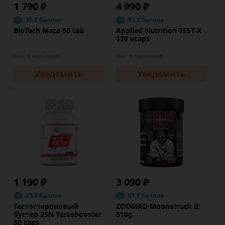
1 790 ₽
4 990 ₽
35.8 баллов
99.8 баллов
BioTech Maca 60 tab
Applied Nutrition TEST-X
120 vcaps
Нет в наличии
Нет в наличии
Уведомить
Уведомить
1 190 ₽
3 090 ₽
23.8 баллов
61.8 баллов
Тестостероновый
ZOOMAD Moonstruck II
бустер 2SN Testobooster
510g
60 caps