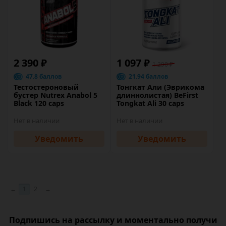
2 390 ₽
1 097 ₽
1 290 ₽
47.8 баллов
21.94 баллов
Тестостероновый
Тонгкат Али (Эврикома
бустер Nutrex Anabol 5
длиннолистая) BeFirst
Black 120 caps
Tongkat Ali 30 caps
Нет в наличии
Нет в наличии
Уведомить
Уведомить
←
1
2
→
Подпишись на рассылку и моментально получи