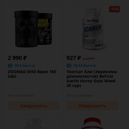
-15%
2 990 ₽
927 ₽
1 090 ₽
59.8 баллов
18.54 баллов
ZOOMAD Wild Beast 180
Тонгкат Али (Эврикома
tabs
длиннолистая) BeFirst
Icariin Horny Goat Weed
30 caps
Нет в наличии
Нет в наличии
Уведомить
Уведомить