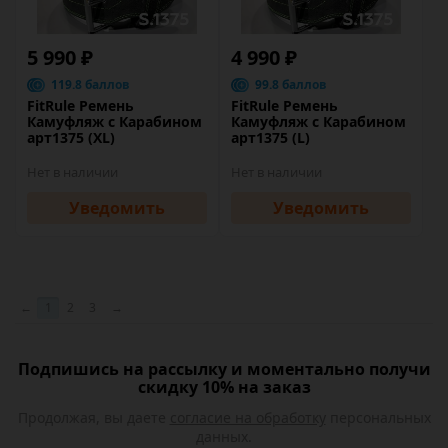
5 990 ₽
4 990 ₽
119.8 баллов
99.8 баллов
FitRule Ремень
FitRule Ремень
Камуфляж с Карабином
Камуфляж с Карабином
арт1375 (XL)
арт1375 (L)
Нет в наличии
Нет в наличии
Уведомить
Уведомить
←
1
2
3
→
Подпишись на рассылку и моментально получи
скидку 10% на заказ
Продолжая, вы даете
согласие на обработку
персональных
данных.