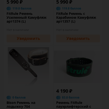
5 990 ₽
5 990 ₽
119.8 баллов
119.8 баллов
FitRule Ремень
FitRule Ремень с
Усиленный Камуфляж
Карабином Камуфляж
арт1374 (L)
арт1357 (L)
Нет в наличии
Нет в наличии
Уведомить
Уведомить
4 190 ₽
0 баллов
83.8 баллов
Bison Ремень на
Ремень FitRule
лодыжку 704
пауэрлифтерский с