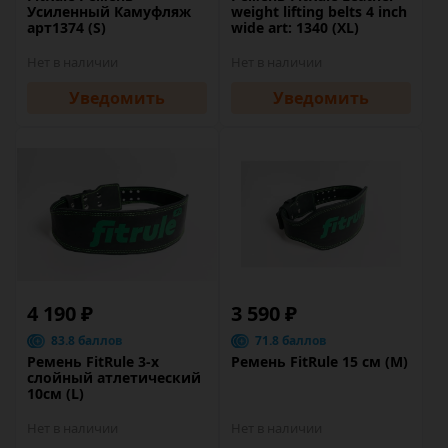
Усиленный Камуфляж
weight lifting belts 4 inch
арт1374 (S)
wide art: 1340 (XL)
Нет в наличии
Нет в наличии
Уведомить
Уведомить
4 190 ₽
3 590 ₽
83.8 баллов
71.8 баллов
Ремень FitRule 3-х
Ремень FitRule 15 см (M)
слойный атлетический
10см (L)
Нет в наличии
Нет в наличии