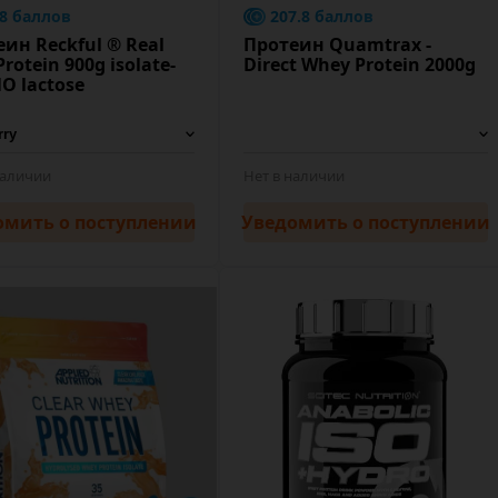
.8 баллов
207.8 баллов
ин Reckful ® Real
Протеин Quamtrax -
Protein 900g isolate-
Direct Whey Protein 2000g
O lactose
наличии
Нет в наличии
омить
о поступлении
Уведомить
о поступлении