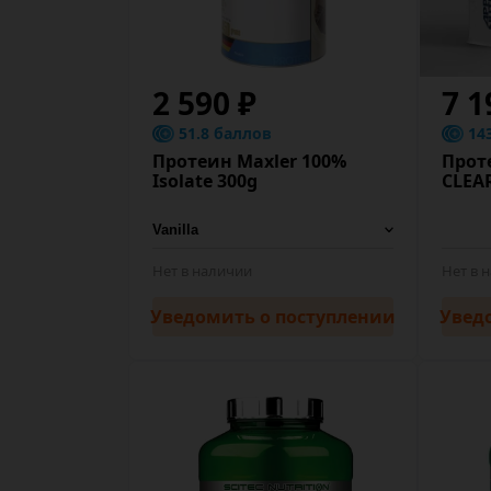
2 590 ₽
7 1
51.8 баллов
14
Протеин Maxler 100%
Проте
Isolate 300g
CLEA
Нет в наличии
Нет в 
Уведомить
о поступлении
Увед