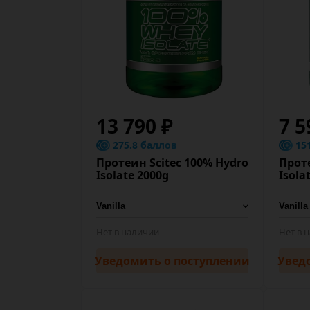
13 790 ₽
7 5
275.8 баллов
15
Протеин Scitec 100% Hydro
Проте
Isolate 2000g
Isola
Нет в наличии
Нет в 
Уведомить
о поступлении
Увед