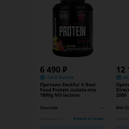
6 490 ₽
12 
129.8 баллов
24
Протеин Reckful ® Real
Прот
Food Protein isolate-mix
Direc
1800g NO lactose
2000
Наличие:
1 шт
Купить в 1 клик
Наличи