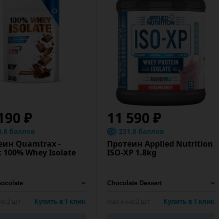
190 ₽
11 590 ₽
3.8 баллов
231.8 баллов
еин Quamtrax -
Протеин Applied Nutrition
t 100% Whey Isolate
ISO-XP 1.8kg
е:
2 шт
Купить в 1 клик
Наличие:
2 шт
Купить в 1 клик