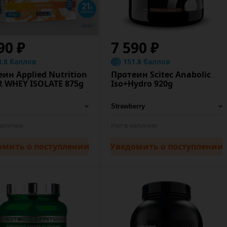
90 ₽
7 590 ₽
3.8 баллов
151.8 баллов
ин Applied Nutrition
Протеин Scitec Anabolic
R WHEY ISOLATE 875g
Iso+Hydro 920g
наличии
Нет в наличии
омить
о поступлении
Уведомить
о поступлении