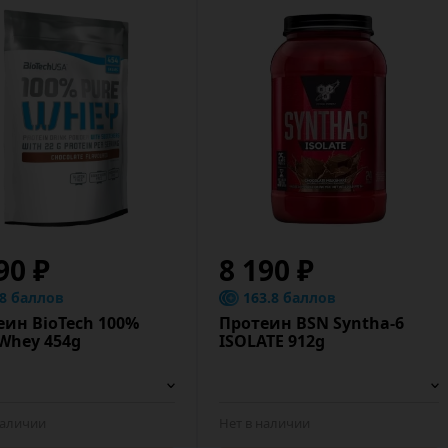
90 ₽
8 190 ₽
.8 баллов
163.8 баллов
еин BioTech 100%
Протеин BSN Syntha-6
 Whey 454g
ISOLATE 912g
наличии
Нет в наличии