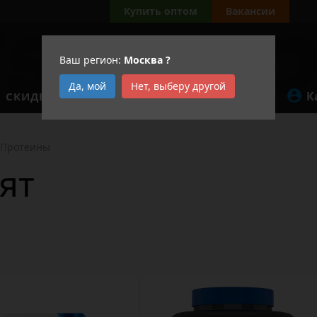
Купить оптом
Вакансии
Ваш регион:
Москва
?
Да, мой
Нет, выберу другой
К
СКИДКИ
АКЦИИ
Протеины
ят