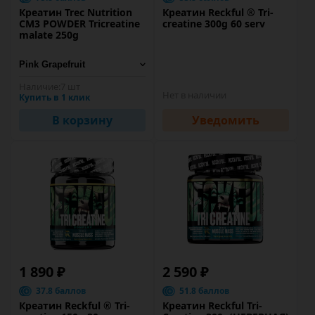
Креатин Trec Nutrition
Креатин Reckful ® Tri-
CM3 POWDER Tricreatine
creatine 300g 60 serv
malate 250g
Наличие:
7 шт
Нет в наличии
Купить в 1 клик
В корзину
Уведомить
1 890 ₽
2 590 ₽
37.8 баллов
51.8 баллов
Креатин Reckful ® Tri-
Креатин Reckful Tri-