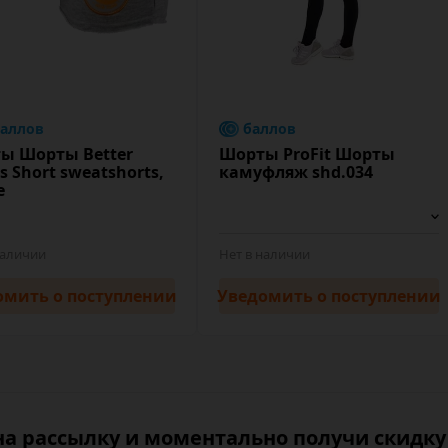
баллов
баллов
ы Шорты Better
Шорты ProFit Шорты
s Short sweatshorts,
камуфляж shd.034
е
наличии
Нет в наличии
омить
о поступлении
Уведомить
о поступлении
а рассылку и моментально получи скидку 