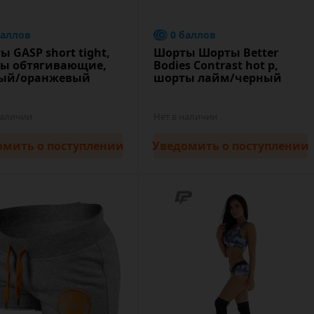
баллов
0 баллов
 GASP short tight,
Шорты Шорты Better
ы обтягивающие,
Bodies Contrast hot p,
ый/оранжевый
шорты лайм/черный
наличии
Нет в наличии
омить
о поступлении
Уведомить
о поступлении