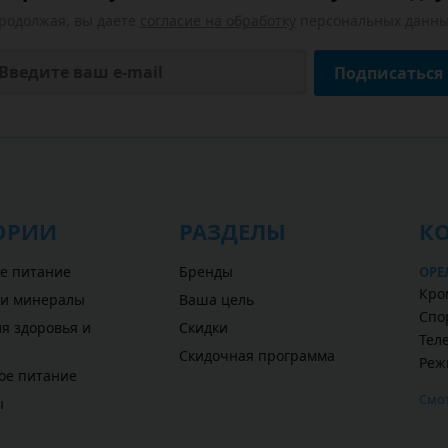
родолжая, вы даете
согласие на обработку
персональных данны
Подписаться
ОРИИ
РАЗДЕЛЫ
К
е питание
Бренды
ОРЕ
Кром
 и минералы
Ваша цель
Спо
я здоровья и
Скидки
Теле
Скидочная программа
Реж
ое питание
Смот
ы