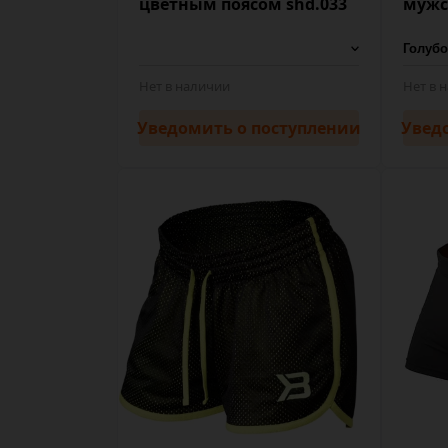
цветным поясом shd.033
мужс
Нет в наличии
Нет в 
Уведомить
о поступлении
Увед