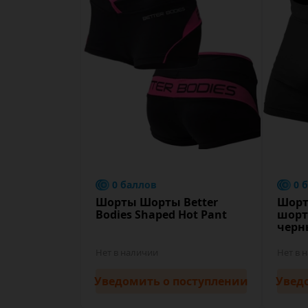
0 баллов
0 
Шорты Шорты Better
Шорты
Bodies Shaped Hot Pant
шорт
черн
Нет в наличии
Нет в 
Уведомить
о поступлении
Увед