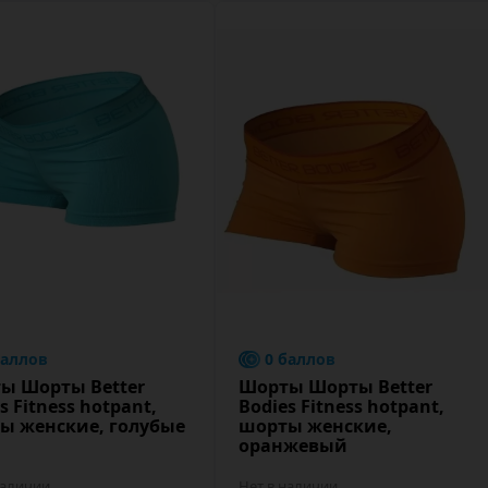
баллов
0 баллов
ы Шорты Better
Шорты Шорты Better
s Fitness hotpant,
Bodies Fitness hotpant,
ы женские, голубые
шорты женские,
оранжевый
наличии
Нет в наличии