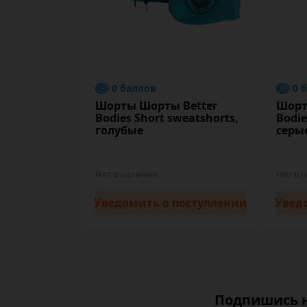
0 баллов
0 
Шорты Шорты Better
Шорт
Bodies Short sweatshorts,
Bodie
голубые
серы
Нет в наличии
Нет в 
Уведомить
о поступлении
Увед
Подпишись н