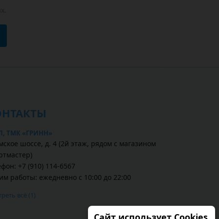
х.
ОНТАКТЫ
Л, ТМК «ГРИНН»
ское шоссе, д. 4 (2й этаж, рядом с магазином
ртмастер)
фон: +7 (910) 114-6567
им работы: ежедневно с 10:00 до 22:00
реть всё (1)
Сайт использует Cookies