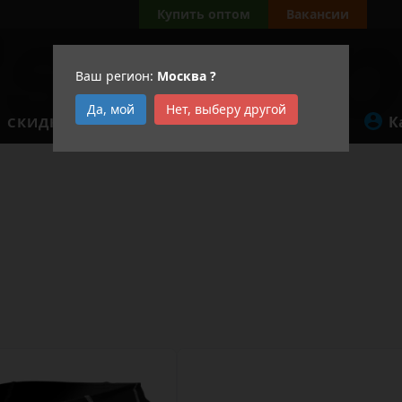
Купить оптом
Вакансии
Ваш регион:
Москва
?
Да, мой
Нет, выберу другой
К
СКИДКИ
АКЦИИ