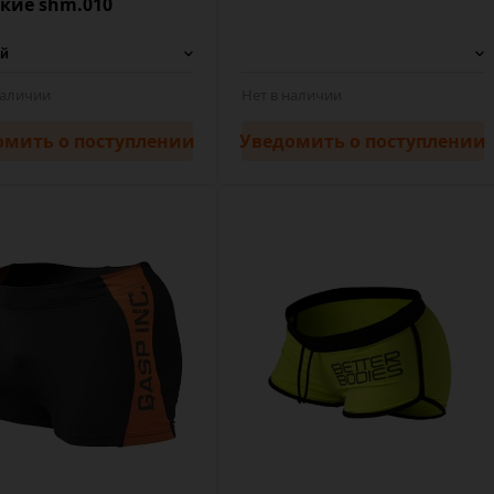
кие shm.010
наличии
Нет в наличии
омить
о поступлении
Уведомить
о поступлении