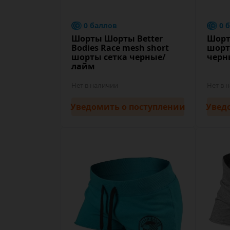
0 баллов
0 
Шорты Шорты Better
Шорты
Bodies Race mesh short
шорт
шорты сетка черные/
черн
лайм
Нет в наличии
Нет в 
Уведомить
о поступлении
Увед