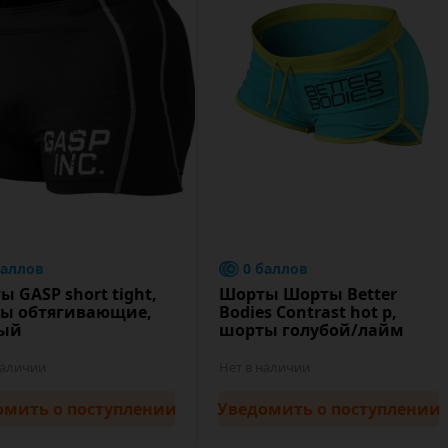
баллов
0 баллов
 GASP short tight,
Шорты Шорты Better
ы обтягивающие,
Bodies Contrast hot p,
ый
шорты голубой/лайм
наличии
Нет в наличии
омить
о поступлении
Уведомить
о поступлении