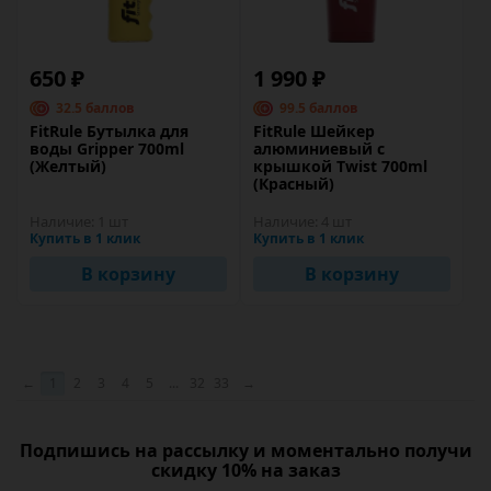
650 ₽
1 990 ₽
32.5 баллов
99.5 баллов
FitRule Бутылка для
FitRule Шейкер
воды Gripper 700ml
алюминиевый с
(Желтый)
крышкой Twist 700ml
(Красный)
Наличие:
1 шт
Наличие:
4 шт
Купить в 1 клик
Купить в 1 клик
В корзину
В корзину
←
1
2
3
4
5
...
32
33
→
Подпишись на рассылку и моментально получи
скидку 10% на заказ