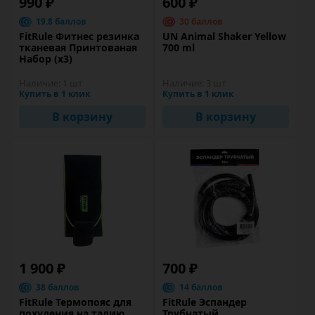
990 ₽
600 ₽
19.8 баллов
30 баллов
FitRule Фитнес резинка
UN Animal Shaker Yellow
тканевая Принтованая
700 ml
Набор (х3)
Наличие:
1 шт
Наличие:
3 шт
Купить в 1 клик
Купить в 1 клик
В корзину
В корзину
1 900 ₽
700 ₽
38 баллов
14 баллов
FitRule Термопояс для
FitRule Эспандер
похудения на талию
Трубчатый