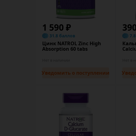
1 590 ₽
39
31.8 баллов
7.
Цинк NATROL Zinc High
Каль
Absorption 60 tabs
Calc
Нет в наличии
Нет в 
Уведомить
о поступлении
Увед