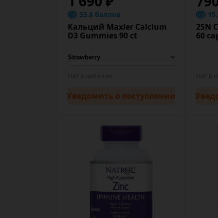
1 690 ₽
79
33.8 баллов
15
Кальций Maxler Calcium
2SN 
D3 Gummies 90 ct
60 ca
Нет в наличии
Нет в 
Уведомить
о поступлении
Увед