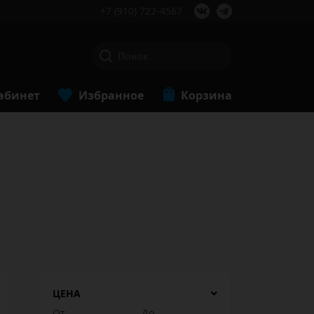
+7 (910) 722-4567
абинет
Избранное
Корзина
ЦЕНА
От
До