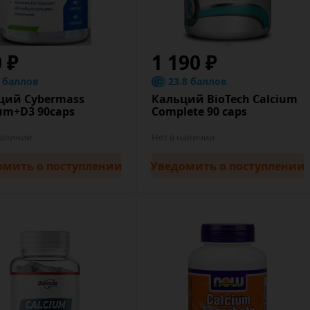
0 ₽
1 190 ₽
8 баллов
23.8 баллов
ций Cybermass
Кальций BioTech Calcium
ium+D3 90caps
Complete 90 caps
наличии
Нет в наличии
омить
о поступлении
Уведомить
о поступлении