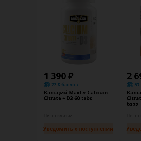
1 390 ₽
2 6
27.8 баллов
53
Кальций Maxler Calcium
Каль
Citrate + D3 60 tabs
Citra
tabs
Нет в наличии
Нет в 
Уведомить
о поступлении
Увед