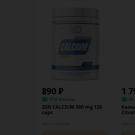
890 ₽
1 7
17.8 баллов
35
2SN CALCIUM 500 mg 120
Каль
caps
Citra
Нет в наличии
Нет в 