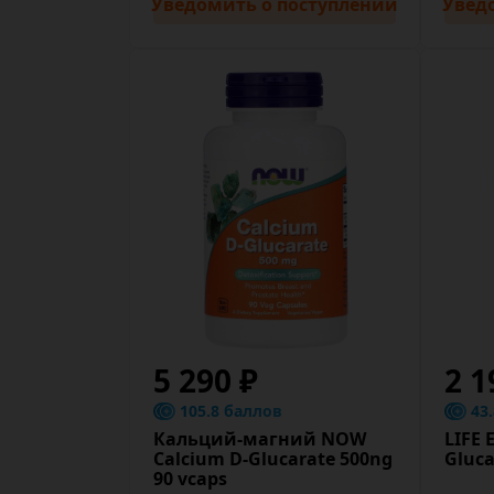
Уведомить
о поступлении
Увед
5 290 ₽
2 1
105.8 баллов
43
Кальций-магний NOW
LIFE 
Calcium D-Glucarate 500ng
Gluca
90 vcaps