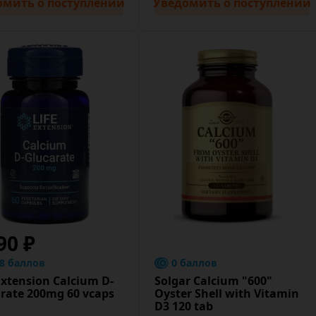
омить
о поступлении
Уведомить
о поступлении
90 ₽
.8 баллов
0 баллов
Extension Calcium D-
Solgar Calcium "600"
rate 200mg 60 vcaps
Oyster Shell with Vitamin
D3 120 tab