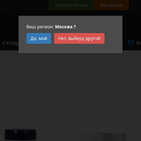
Купить оптом
Вакансии
Ваш регион:
Москва
?
Да, мой
Нет, выберу другой
К
СКИДКИ
АКЦИИ