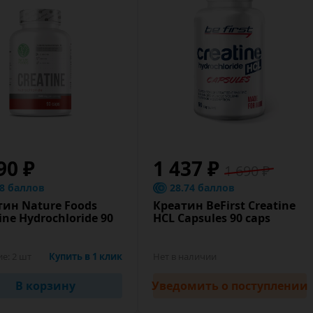
90 ₽
1 437 ₽
1 690 ₽
.8 баллов
28.74 баллов
тин Nature Foods
Креатин BeFirst Creatine
ine Hydrochloride 90
HCL Capsules 90 caps
ие:
2 шт
Купить в 1 клик
Нет в наличии
В корзину
Уведомить
о поступлении