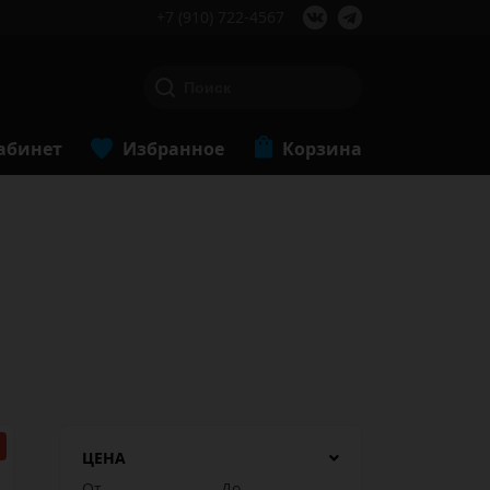
+7 (910) 722-4567
абинет
Избранное
Корзина
ЦЕНА
От
До