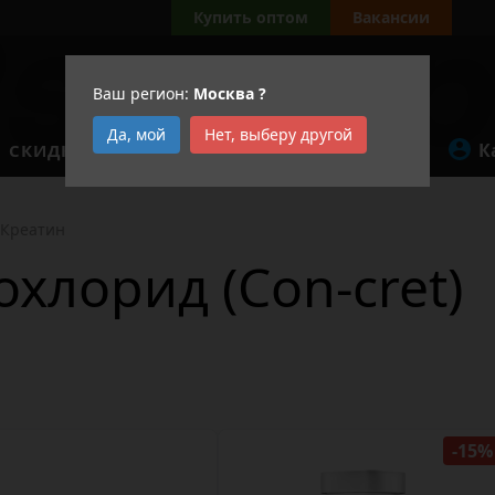
Купить оптом
Вакансии
Ваш регион:
Москва
?
Да, мой
Нет, выберу другой
К
СКИДКИ
АКЦИИ
Креатин
хлорид (Con-cret)
-15%