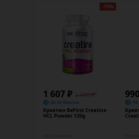
-15%
1 607 ₽
99
1 890 ₽
32.14 баллов
19
Креатин BeFirst Creatine
Креа
HCL Powder 120g
Creat
Нет в наличии
Нет в 