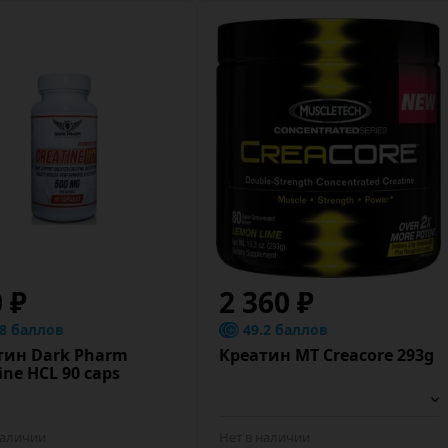
0 ₽
2 360 ₽
.8 баллов
49.2 баллов
тин Dark Pharm
Креатин MT Creacore 293g
ine HCL 90 caps
наличии
Нет в наличии