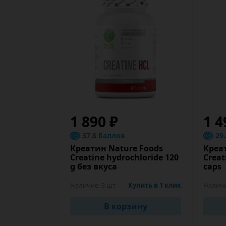
1 890 ₽
1 4
37.8 баллов
29
Креатин Nature Foods
Креа
Creatine hydrochloride 120
Creat
g без вкуса
caps
Наличие:
3 шт
Купить в 1 клик
Налич
В корзину