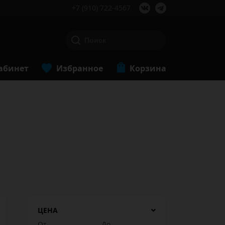
+7 (910) 722-4567
абинет
Избранное
Корзина
ЦЕНА
От
До