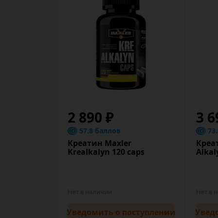
2 890 ₽
3 6
57.8 баллов
73
Креатин Maxler
Креат
Krealkalyn 120 caps
Alkal
Нет в наличии
Нет в 
Уведомить
о поступлении
Увед