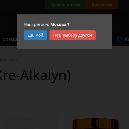
Купить оптом
Вакансии
Ваш регион:
Москва
?
Да, мой
Нет, выберу другой
К
СКИДКИ
АКЦИИ
Креатин
re-Alkalyn)