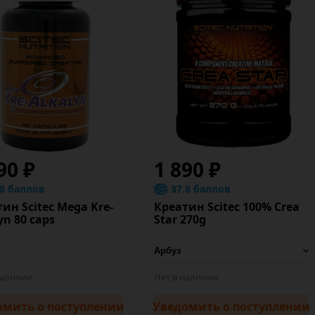
90 ₽
1 890 ₽
.8 баллов
37.8 баллов
ин Scitec Mega Kre-
Креатин Scitec 100% Crea
yn 80 caps
Star 270g
наличии
Нет в наличии
омить
о поступлении
Уведомить
о поступлении