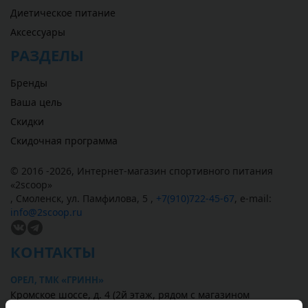
Диетическое питание
Аксессуары
РАЗДЕЛЫ
Бренды
Ваша цель
Скидки
Скидочная программа
© 2016 -2026,
Интернет-магазин спортивного питания
«
2scoop
»
,
Смоленск
,
ул. Памфилова, 5
,
+7(910)722-45-67
,
e-mail:
info@2scoop.ru
КОНТАКТЫ
ОРЕЛ, ТМК «ГРИНН»
Кромское шоссе, д. 4 (2й этаж, рядом с магазином